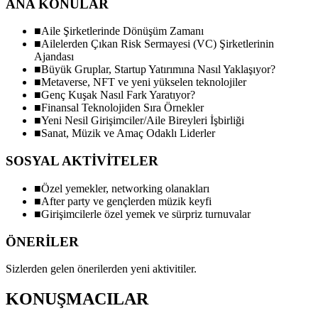
ANA KONULAR
■
Aile Şirketlerinde Dönüşüm Zamanı
■
Ailelerden Çıkan Risk Sermayesi (VC) Şirketlerinin
Ajandası
■
Büyük Gruplar, Startup Yatırımına Nasıl Yaklaşıyor?
■
Metaverse, NFT ve yeni yükselen teknolojiler
■
Genç Kuşak Nasıl Fark Yaratıyor?
■
Finansal Teknolojiden Sıra Örnekler
■
Yeni Nesil Girişimciler/Aile Bireyleri İşbirliği
■
Sanat, Müzik ve Amaç Odaklı Liderler
SOSYAL AKTİVİTELER
■
Özel yemekler, networking olanakları
■
After party ve gençlerden müzik keyfi
■
Girişimcilerle özel yemek ve sürpriz turnuvalar
ÖNERİLER
Sizlerden gelen önerilerden yeni aktivitiler.
KONUŞMACILAR