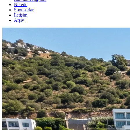
Nerede
Sponsorlar
İletişim
Arşiv