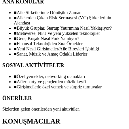
ANA KONULAR
■
Aile Şirketlerinde Dönüşüm Zamanı
■
Ailelerden Çıkan Risk Sermayesi (VC) Şirketlerinin
Ajandası
■
Büyük Gruplar, Startup Yatırımına Nasıl Yaklaşıyor?
■
Metaverse, NFT ve yeni yükselen teknolojiler
■
Genç Kuşak Nasıl Fark Yaratıyor?
■
Finansal Teknolojiden Sıra Örnekler
■
Yeni Nesil Girişimciler/Aile Bireyleri İşbirliği
■
Sanat, Müzik ve Amaç Odaklı Liderler
SOSYAL AKTİVİTELER
■
Özel yemekler, networking olanakları
■
After party ve gençlerden müzik keyfi
■
Girişimcilerle özel yemek ve sürpriz turnuvalar
ÖNERİLER
Sizlerden gelen önerilerden yeni aktivitiler.
KONUŞMACILAR