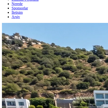
Nerede
Sponsorlar
İletişim
Arşiv