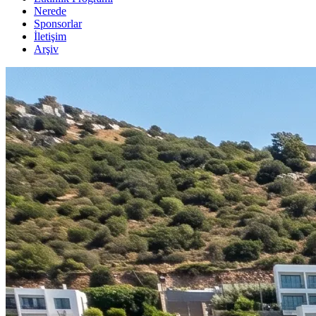
Nerede
Sponsorlar
İletişim
Arşiv