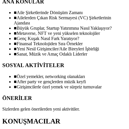
ANA KONULAR
■
Aile Şirketlerinde Dönüşüm Zamanı
■
Ailelerden Çıkan Risk Sermayesi (VC) Şirketlerinin
Ajandası
■
Büyük Gruplar, Startup Yatırımına Nasıl Yaklaşıyor?
■
Metaverse, NFT ve yeni yükselen teknolojiler
■
Genç Kuşak Nasıl Fark Yaratıyor?
■
Finansal Teknolojiden Sıra Örnekler
■
Yeni Nesil Girişimciler/Aile Bireyleri İşbirliği
■
Sanat, Müzik ve Amaç Odaklı Liderler
SOSYAL AKTİVİTELER
■
Özel yemekler, networking olanakları
■
After party ve gençlerden müzik keyfi
■
Girişimcilerle özel yemek ve sürpriz turnuvalar
ÖNERİLER
Sizlerden gelen önerilerden yeni aktivitiler.
KONUŞMACILAR