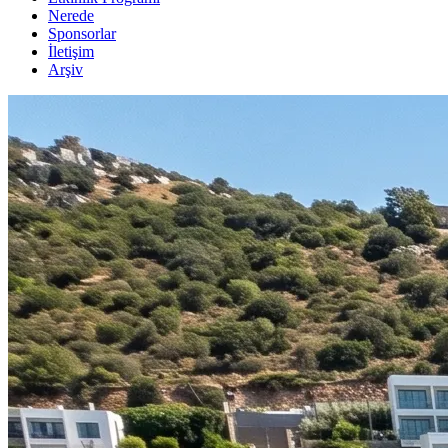
Nerede
Sponsorlar
İletişim
Arşiv