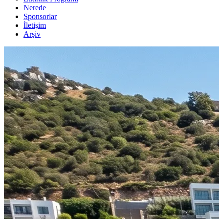
Nerede
Sponsorlar
İletişim
Arşiv