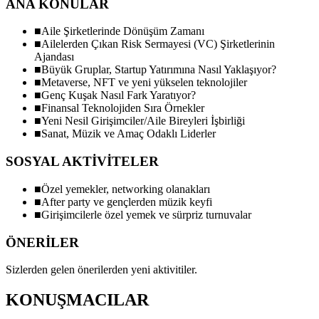
ANA KONULAR
■
Aile Şirketlerinde Dönüşüm Zamanı
■
Ailelerden Çıkan Risk Sermayesi (VC) Şirketlerinin
Ajandası
■
Büyük Gruplar, Startup Yatırımına Nasıl Yaklaşıyor?
■
Metaverse, NFT ve yeni yükselen teknolojiler
■
Genç Kuşak Nasıl Fark Yaratıyor?
■
Finansal Teknolojiden Sıra Örnekler
■
Yeni Nesil Girişimciler/Aile Bireyleri İşbirliği
■
Sanat, Müzik ve Amaç Odaklı Liderler
SOSYAL AKTİVİTELER
■
Özel yemekler, networking olanakları
■
After party ve gençlerden müzik keyfi
■
Girişimcilerle özel yemek ve sürpriz turnuvalar
ÖNERİLER
Sizlerden gelen önerilerden yeni aktivitiler.
KONUŞMACILAR