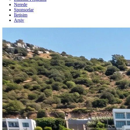
Nerede
Sponsorlar
İletişim
Arşiv