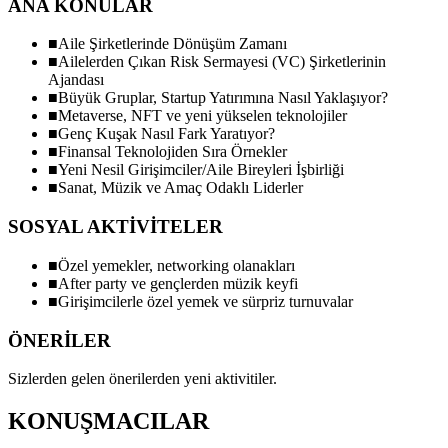
ANA KONULAR
■
Aile Şirketlerinde Dönüşüm Zamanı
■
Ailelerden Çıkan Risk Sermayesi (VC) Şirketlerinin
Ajandası
■
Büyük Gruplar, Startup Yatırımına Nasıl Yaklaşıyor?
■
Metaverse, NFT ve yeni yükselen teknolojiler
■
Genç Kuşak Nasıl Fark Yaratıyor?
■
Finansal Teknolojiden Sıra Örnekler
■
Yeni Nesil Girişimciler/Aile Bireyleri İşbirliği
■
Sanat, Müzik ve Amaç Odaklı Liderler
SOSYAL AKTİVİTELER
■
Özel yemekler, networking olanakları
■
After party ve gençlerden müzik keyfi
■
Girişimcilerle özel yemek ve sürpriz turnuvalar
ÖNERİLER
Sizlerden gelen önerilerden yeni aktivitiler.
KONUŞMACILAR