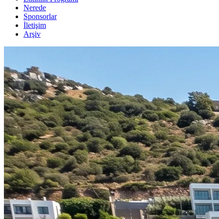
Nerede
Sponsorlar
İletişim
Arşiv