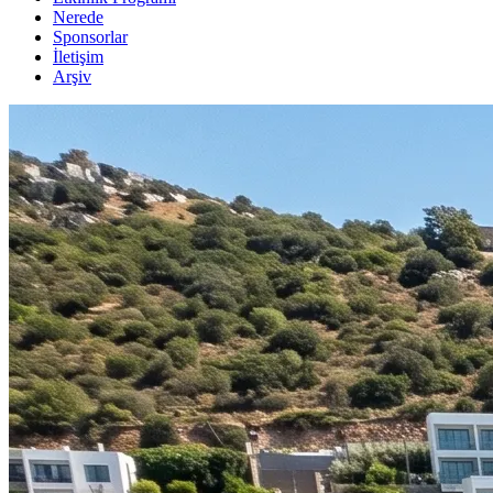
Nerede
Sponsorlar
İletişim
Arşiv