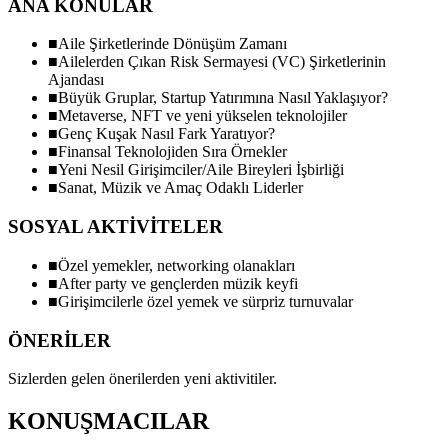
ANA KONULAR
■
Aile Şirketlerinde Dönüşüm Zamanı
■
Ailelerden Çıkan Risk Sermayesi (VC) Şirketlerinin
Ajandası
■
Büyük Gruplar, Startup Yatırımına Nasıl Yaklaşıyor?
■
Metaverse, NFT ve yeni yükselen teknolojiler
■
Genç Kuşak Nasıl Fark Yaratıyor?
■
Finansal Teknolojiden Sıra Örnekler
■
Yeni Nesil Girişimciler/Aile Bireyleri İşbirliği
■
Sanat, Müzik ve Amaç Odaklı Liderler
SOSYAL AKTİVİTELER
■
Özel yemekler, networking olanakları
■
After party ve gençlerden müzik keyfi
■
Girişimcilerle özel yemek ve sürpriz turnuvalar
ÖNERİLER
Sizlerden gelen önerilerden yeni aktivitiler.
KONUŞMACILAR