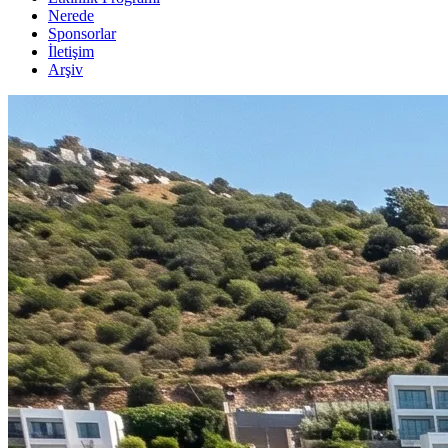
Nerede
Sponsorlar
İletişim
Arşiv