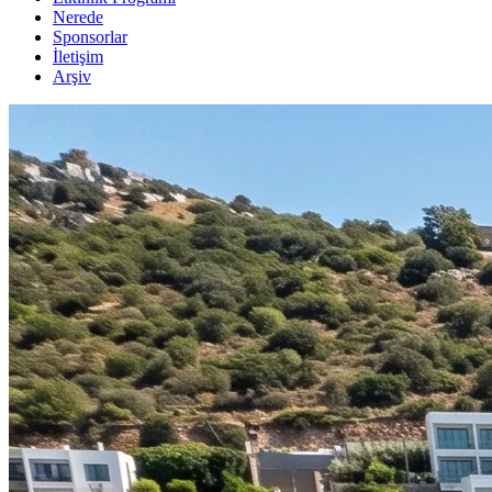
Nerede
Sponsorlar
İletişim
Arşiv