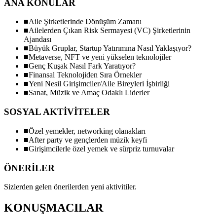
ANA KONULAR
■
Aile Şirketlerinde Dönüşüm Zamanı
■
Ailelerden Çıkan Risk Sermayesi (VC) Şirketlerinin
Ajandası
■
Büyük Gruplar, Startup Yatırımına Nasıl Yaklaşıyor?
■
Metaverse, NFT ve yeni yükselen teknolojiler
■
Genç Kuşak Nasıl Fark Yaratıyor?
■
Finansal Teknolojiden Sıra Örnekler
■
Yeni Nesil Girişimciler/Aile Bireyleri İşbirliği
■
Sanat, Müzik ve Amaç Odaklı Liderler
SOSYAL AKTİVİTELER
■
Özel yemekler, networking olanakları
■
After party ve gençlerden müzik keyfi
■
Girişimcilerle özel yemek ve sürpriz turnuvalar
ÖNERİLER
Sizlerden gelen önerilerden yeni aktivitiler.
KONUŞMACILAR