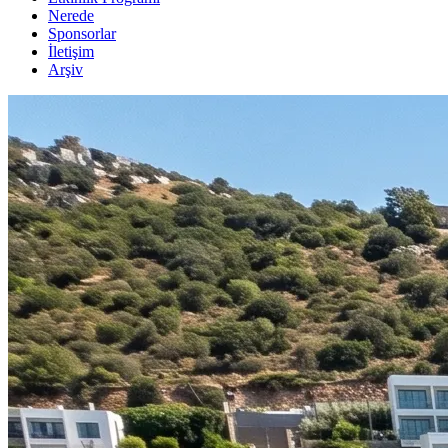
Nerede
Sponsorlar
İletişim
Arşiv