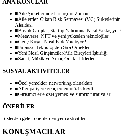
ANA KONULAR
■
Aile Şirketlerinde Dönüşüm Zamanı
■
Ailelerden Çıkan Risk Sermayesi (VC) Şirketlerinin
Ajandası
■
Büyük Gruplar, Startup Yatırımına Nasıl Yaklaşıyor?
■
Metaverse, NFT ve yeni yükselen teknolojiler
■
Genç Kuşak Nasıl Fark Yaratıyor?
■
Finansal Teknolojiden Sıra Örnekler
■
Yeni Nesil Girişimciler/Aile Bireyleri İşbirliği
■
Sanat, Müzik ve Amaç Odaklı Liderler
SOSYAL AKTİVİTELER
■
Özel yemekler, networking olanakları
■
After party ve gençlerden müzik keyfi
■
Girişimcilerle özel yemek ve sürpriz turnuvalar
ÖNERİLER
Sizlerden gelen önerilerden yeni aktivitiler.
KONUŞMACILAR