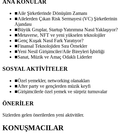
ANA KONULAR
■
Aile Şirketlerinde Dönüşüm Zamanı
■
Ailelerden Çıkan Risk Sermayesi (VC) Şirketlerinin
Ajandası
■
Büyük Gruplar, Startup Yatırımına Nasıl Yaklaşıyor?
■
Metaverse, NFT ve yeni yükselen teknolojiler
■
Genç Kuşak Nasıl Fark Yaratıyor?
■
Finansal Teknolojiden Sıra Örnekler
■
Yeni Nesil Girişimciler/Aile Bireyleri İşbirliği
■
Sanat, Müzik ve Amaç Odaklı Liderler
SOSYAL AKTİVİTELER
■
Özel yemekler, networking olanakları
■
After party ve gençlerden müzik keyfi
■
Girişimcilerle özel yemek ve sürpriz turnuvalar
ÖNERİLER
Sizlerden gelen önerilerden yeni aktivitiler.
KONUŞMACILAR