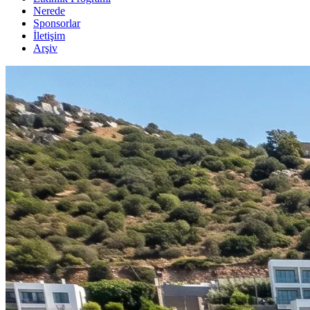
Nerede
Sponsorlar
İletişim
Arşiv