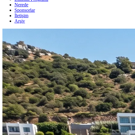
Nerede
Sponsorlar
İletişim
Arşiv