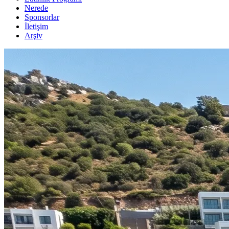
Nerede
Sponsorlar
İletişim
Arşiv