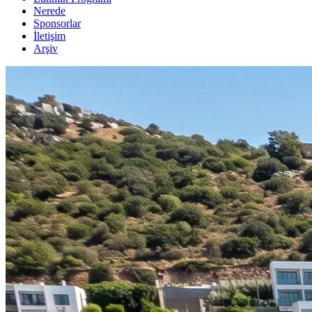
Nerede
Sponsorlar
İletişim
Arşiv