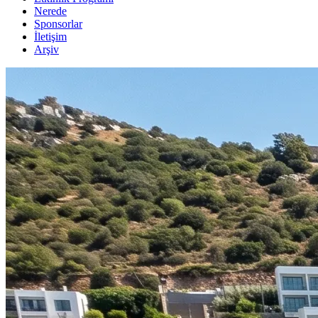
Nerede
Sponsorlar
İletişim
Arşiv