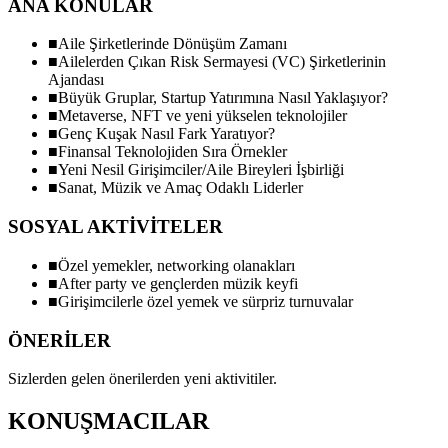
ANA KONULAR
■
Aile Şirketlerinde Dönüşüm Zamanı
■
Ailelerden Çıkan Risk Sermayesi (VC) Şirketlerinin
Ajandası
■
Büyük Gruplar, Startup Yatırımına Nasıl Yaklaşıyor?
■
Metaverse, NFT ve yeni yükselen teknolojiler
■
Genç Kuşak Nasıl Fark Yaratıyor?
■
Finansal Teknolojiden Sıra Örnekler
■
Yeni Nesil Girişimciler/Aile Bireyleri İşbirliği
■
Sanat, Müzik ve Amaç Odaklı Liderler
SOSYAL AKTİVİTELER
■
Özel yemekler, networking olanakları
■
After party ve gençlerden müzik keyfi
■
Girişimcilerle özel yemek ve sürpriz turnuvalar
ÖNERİLER
Sizlerden gelen önerilerden yeni aktivitiler.
KONUŞMACILAR