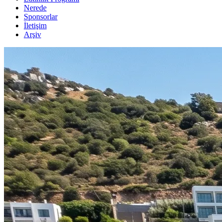
Nerede
Sponsorlar
İletişim
Arşiv