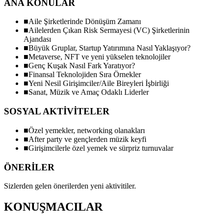
ANA KONULAR
■
Aile Şirketlerinde Dönüşüm Zamanı
■
Ailelerden Çıkan Risk Sermayesi (VC) Şirketlerinin
Ajandası
■
Büyük Gruplar, Startup Yatırımına Nasıl Yaklaşıyor?
■
Metaverse, NFT ve yeni yükselen teknolojiler
■
Genç Kuşak Nasıl Fark Yaratıyor?
■
Finansal Teknolojiden Sıra Örnekler
■
Yeni Nesil Girişimciler/Aile Bireyleri İşbirliği
■
Sanat, Müzik ve Amaç Odaklı Liderler
SOSYAL AKTİVİTELER
■
Özel yemekler, networking olanakları
■
After party ve gençlerden müzik keyfi
■
Girişimcilerle özel yemek ve sürpriz turnuvalar
ÖNERİLER
Sizlerden gelen önerilerden yeni aktivitiler.
KONUŞMACILAR