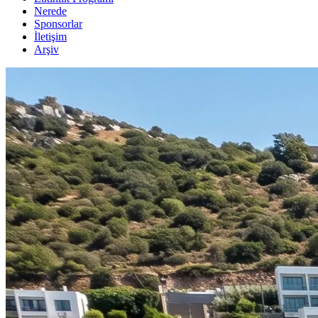
Nerede
Sponsorlar
İletişim
Arşiv