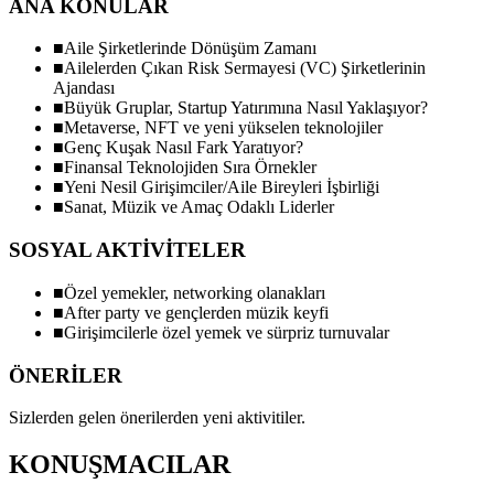
ANA KONULAR
■
Aile Şirketlerinde Dönüşüm Zamanı
■
Ailelerden Çıkan Risk Sermayesi (VC) Şirketlerinin
Ajandası
■
Büyük Gruplar, Startup Yatırımına Nasıl Yaklaşıyor?
■
Metaverse, NFT ve yeni yükselen teknolojiler
■
Genç Kuşak Nasıl Fark Yaratıyor?
■
Finansal Teknolojiden Sıra Örnekler
■
Yeni Nesil Girişimciler/Aile Bireyleri İşbirliği
■
Sanat, Müzik ve Amaç Odaklı Liderler
SOSYAL AKTİVİTELER
■
Özel yemekler, networking olanakları
■
After party ve gençlerden müzik keyfi
■
Girişimcilerle özel yemek ve sürpriz turnuvalar
ÖNERİLER
Sizlerden gelen önerilerden yeni aktivitiler.
KONUŞMACILAR