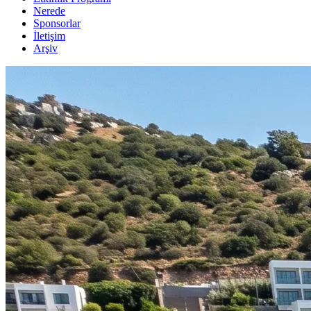
Nerede
Sponsorlar
İletişim
Arşiv