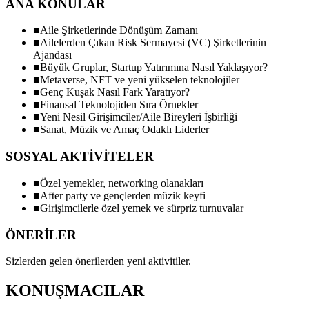
ANA KONULAR
■
Aile Şirketlerinde Dönüşüm Zamanı
■
Ailelerden Çıkan Risk Sermayesi (VC) Şirketlerinin
Ajandası
■
Büyük Gruplar, Startup Yatırımına Nasıl Yaklaşıyor?
■
Metaverse, NFT ve yeni yükselen teknolojiler
■
Genç Kuşak Nasıl Fark Yaratıyor?
■
Finansal Teknolojiden Sıra Örnekler
■
Yeni Nesil Girişimciler/Aile Bireyleri İşbirliği
■
Sanat, Müzik ve Amaç Odaklı Liderler
SOSYAL AKTİVİTELER
■
Özel yemekler, networking olanakları
■
After party ve gençlerden müzik keyfi
■
Girişimcilerle özel yemek ve sürpriz turnuvalar
ÖNERİLER
Sizlerden gelen önerilerden yeni aktivitiler.
KONUŞMACILAR