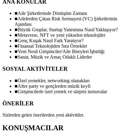
ANA KONULAR
■
Aile Şirketlerinde Dönüşüm Zamanı
■
Ailelerden Çıkan Risk Sermayesi (VC) Şirketlerinin
Ajandası
■
Büyük Gruplar, Startup Yatırımına Nasıl Yaklaşıyor?
■
Metaverse, NFT ve yeni yükselen teknolojiler
■
Genç Kuşak Nasıl Fark Yaratıyor?
■
Finansal Teknolojiden Sıra Örnekler
■
Yeni Nesil Girişimciler/Aile Bireyleri İşbirliği
■
Sanat, Müzik ve Amaç Odaklı Liderler
SOSYAL AKTİVİTELER
■
Özel yemekler, networking olanakları
■
After party ve gençlerden müzik keyfi
■
Girişimcilerle özel yemek ve sürpriz turnuvalar
ÖNERİLER
Sizlerden gelen önerilerden yeni aktivitiler.
KONUŞMACILAR