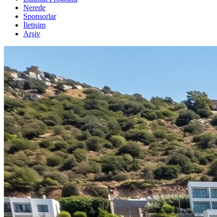
Nerede
Sponsorlar
İletişim
Arşiv