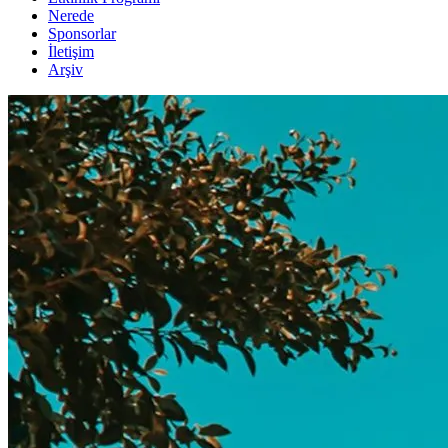
Nerede
Sponsorlar
İletişim
Arşiv